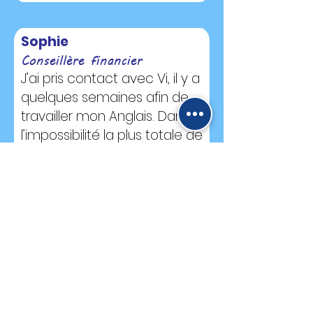
Sophie
Conseillère financier
J’ai pris contact avec Vi, il y a
quelques semaines afin de
travailler mon Anglais. Dans
l’impossibilité la plus totale de
m’exprimer.
J’ai donc sollicité Vi, une
femme extraordinaire,
remplie de bienveillance et
d’écoute, pour
m’accompagner dans mon
objectif. À travers ses cours,
je me sens soutenue,
écoutée et surtout suivie.