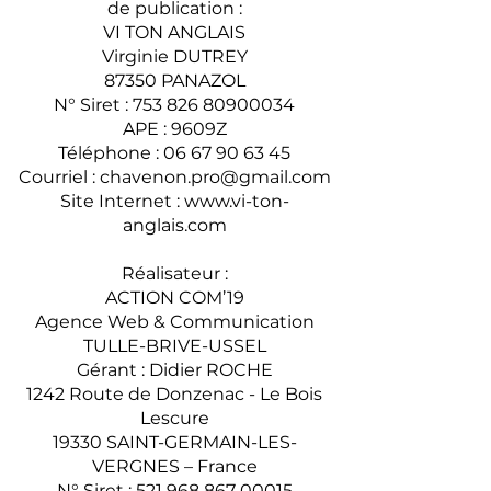
de publication :
VI TON ANGLAIS
Virginie DUTREY
87350 PANAZOL
N° Siret :
753 826 80900034
APE : 9609Z
Téléphone :
06 67 90 63 45
Courriel :
chavenon.pro@gmail.com
Site Internet :
www.vi-ton-
anglais.com
Réalisateur :
ACTION COM’19
Agence Web & Communication
TULLE-BRIVE-USSEL
Gérant : Didier ROCHE
1242 Route de Donzenac - Le Bois
Lescure
19330 SAINT-GERMAIN-LES-
VERGNES – France
N° Siret :
521 968 867 00015