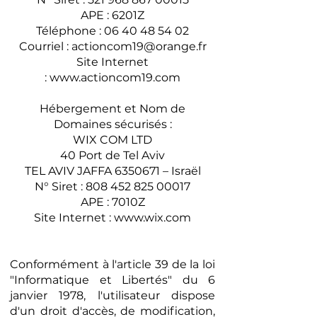
APE : 6201Z
Téléphone :
06 40 48 54 02
Courriel :
actioncom19@orange.fr
Site Internet
:
www.actioncom19.com
Hébergement et Nom de
Domaines sécurisés :
WIX COM LTD
40 Port de Tel Aviv
TEL AVIV JAFFA
6350671
– Israël
N° Siret :
808 452 825 00017
APE : 7010Z
Site Internet :
www.wix.com
Conformément à l'article 39 de la loi
"Informatique et Libertés" du 6
janvier 1978, l'utilisateur dispose
d'un droit d'accès, de modification,