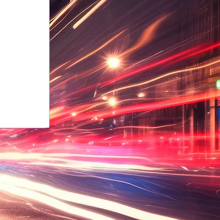
e 
ques 
re et 
ion. 
n vrai 