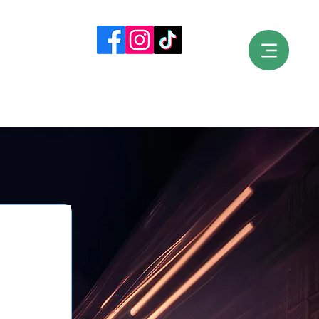
e. 
n 