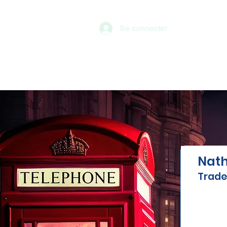
Se connecter
Nath
Trade
"J'ai 
J'avai