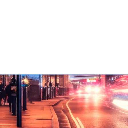
s tous les jours dans mon travail, et c'était un
 de stress. Grâce à Virginie, au bout de quel
 de cours, je me suis sentie beaucoup plus lib
nte. Le fait qu'elle corrige mes erreurs m'a 
up aidée et rassurée. Elle m'a donné aussi 
up de conseils pour travailler ma prononciat
e est toujours souriante et bienveillante c'est u
 de suivre ses cours."