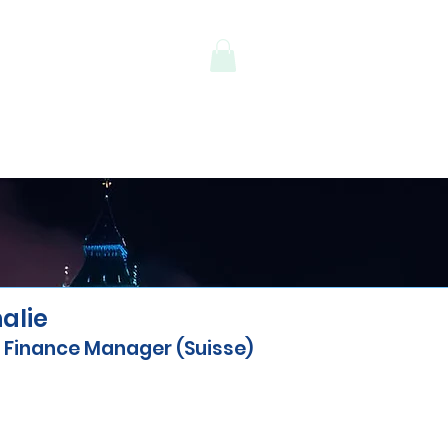
alie
 Finance Manager (Suisse)
contacté Virginie car elle m'a été recommandé
s un blocage à l'oral alors que je dois parler e