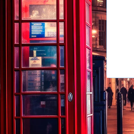
anglai
source
heures
confia
beauco
beauco
Virgini
plaisir