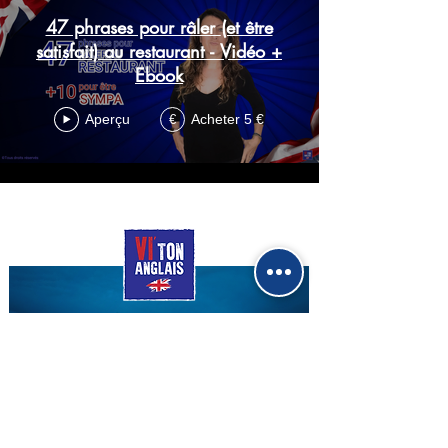
47 phrases pour râler (et être
satisfait) au restaurant - Vidéo +
Ebook
Aperçu
Acheter 5 €
€