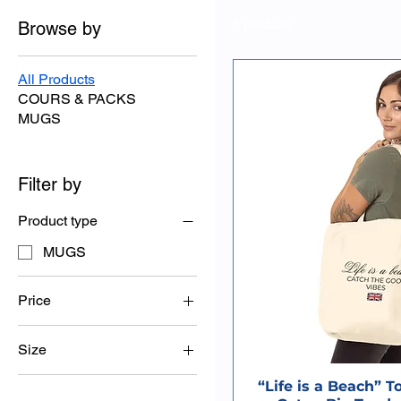
3 products
Browse by
All Products
COURS & PACKS
MUGS
Filter by
Product type
MUGS
Price
Size
€0
€25
Natural - Impression
“Life is a Beach” T
directe sur vêtement