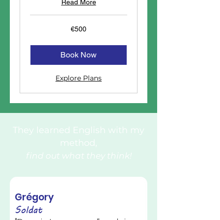
Read More
500
€500
euros
Book Now
Explore Plans
They learned English with my
method,
find out what they think!
Grégory
Soldat