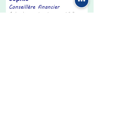
Conseillère financier
J’ai pris contact avec Vi, il y a
quelques semaines afin de
travailler mon Anglais. Dans
l’impossibilité la plus totale de
m’exprimer.
J’ai donc sollicité Vi, une
femme extraordinaire,
remplie de bienveillance et
d’écoute, pour
m’accompagner dans mon
objectif. À travers ses cours,
je me sens soutenue,
écoutée et surtout suivie.
Lire la suite...