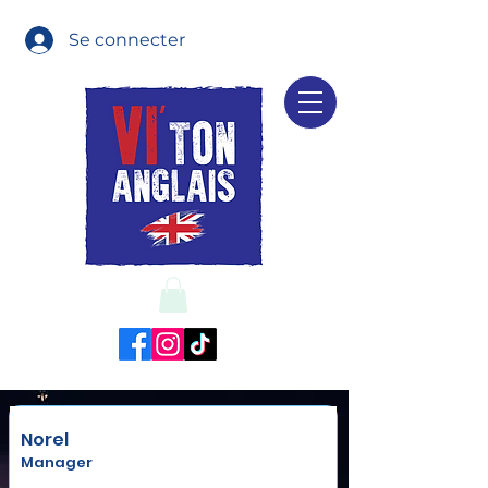
Se connecter
Norel
Manager