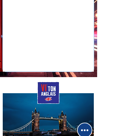
J’ai des leçons d’anglais 
parce que j’ai un mauvais 
niveau, grâce à ces cours 
particuliers mes notes se 
sont améliorées et j’ai 
renforcé mes 
connaissances.