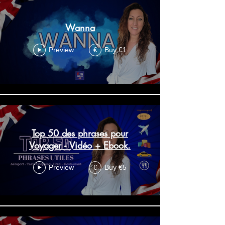
Wanna
Preview
Buy €1
€
Top 50 des phrases pour
Voyager - Vidéo + Ebook.
Preview
Buy €5
€