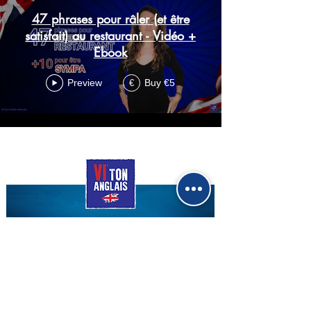
47 phrases pour râler (et être
satisfait) au restaurant - Vidéo +
Ebook
Preview
Buy €5
€